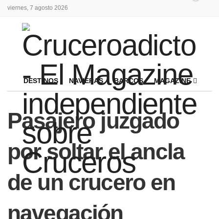
viernes, 7 agosto 2026
DESTINOS
NAVIERAS
BARCOS
MAGAZINE
Pasajero juzgado
por soltar el ancla
de un crucero en
navegación