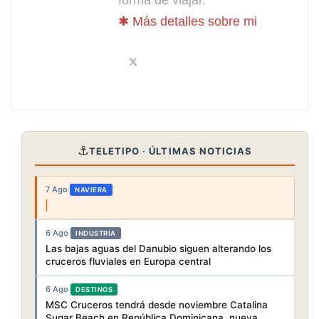
✱ Más detalles sobre mi
⚓
TELETIPO · ÚLTIMAS NOTICIAS
7 Ago
·
NAVIERA
6 Ago
·
INDUSTRIA
Las bajas aguas del Danubio siguen alterando los
cruceros fluviales en Europa central
6 Ago
·
DESTINOS
MSC Cruceros tendrá desde noviembre Catalina
Sugar Beach en República Dominicana, nueva