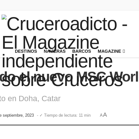
DESTINOS
NAVIERAS
BARCOS
MAGAZINE
ndo el nuevo MSC Wor
o en Doha, Catar
A
de septiembre, 2023
- ✓ Tiempo de lectura: 11 min
A