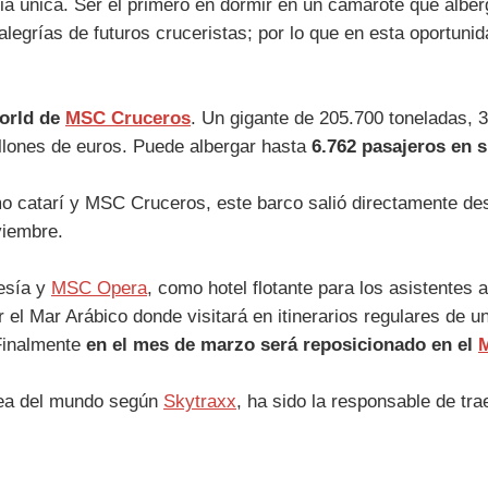
cia única. Ser el primero en dormir en un camarote que albe
 alegrías de futuros cruceristas; por lo que en esta oportun
World de
MSC Cruceros
. Un gigante de 205.700 toneladas, 
illones de euros. Puede albergar hasta
6.762 pasajeros en 
mo catarí y MSC Cruceros, este barco salió directamente des
viembre.
esía y
MSC Opera
, como hotel flotante para los asistentes 
r el Mar Arábico donde visitará en itinerarios regulares d
Finalmente
en el mes de marzo será reposicionado en el
M
línea del mundo según
Skytraxx
, ha sido la responsable de tr