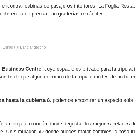
ncontrar cabinas de pasajeros interiores, La Foglia Restau
nferencia de prensa con graderías retráctiles.
Entrada al Bar clandestino
C Business Centre
, cuyo espacio es privado para la tripulac
uerte de que algún miembro de la tripulación les dé un token
za hasta la cubierta 8
, podemos encontrar un espacio sobr
é
, un exquisito rincón donde degustar los mejores helados 
late. Un simulador 5D donde puedes matar zombies, dinosau