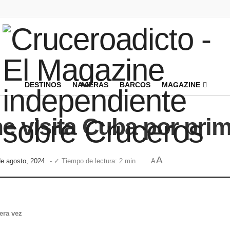
DESTINOS
NAVIERAS
BARCOS
MAGAZINE
e visita Cuba por pri
A
de agosto, 2024
- ✓ Tiempo de lectura: 2 min
A
era vez