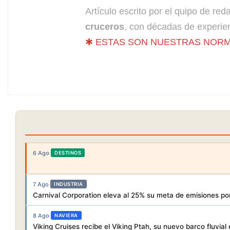
Artículo escrito por el quipo de re
cruceros
, con décadas de experien
✱ ESTAS SON NUESTRAS NORM
6 Ago
·
DESTINOS
7 Ago
·
INDUSTRIA
Carnival Corporation eleva al 25% su meta de emisiones po
8 Ago
·
NAVIERA
Viking Cruises recibe el Viking Ptah, su nuevo barco fluvial 