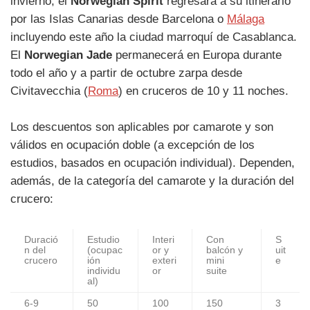
invierno, el
Norwegian Spirit
regresará a su itinerario
por las Islas Canarias desde Barcelona o
Málaga
incluyendo este año la ciudad marroquí de Casablanca.
El
Norwegian Jade
permanecerá en Europa durante
todo el año y a partir de octubre zarpa desde
Civitavecchia (
Roma
) en cruceros de 10 y 11 noches.
Los descuentos son aplicables por camarote y son
válidos en ocupación doble (a excepción de los
estudios, basados en ocupación individual). Dependen,
además, de la categoría del camarote y la duración del
crucero:
Duració
Estudio
Interi
Con
S
n del
(ocupac
or y
balcón y
uit
crucero
ión
exteri
mini
e
individu
or
suite
al)
6-9
50
100
150
3