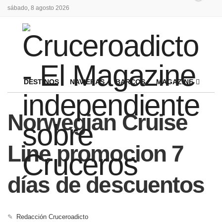
sábado, 8 agosto 2026
DESTINOS
NAVIERAS
BARCOS
MAGAZINE
Norwegian Cruise
Line promocion 7
días de descuentos
✎
Redacción Cruceroadicto