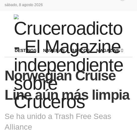
sábado, 8 agosto 2026
DESTINOS
NAVIERAS
BARCOS
MAGAZINE
Norwegian Cruise
Line aún más limpia
Se ha unido a Trash Free Seas
Alliance