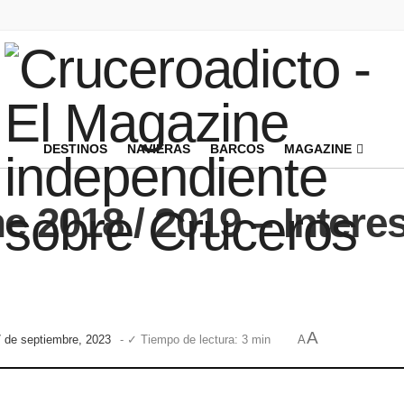
DESTINOS
NAVIERAS
BARCOS
MAGAZINE
e 2018 / 2019 – Inter
A
7 de septiembre, 2023
- ✓ Tiempo de lectura: 3 min
A