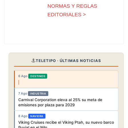
NORMAS Y REGLAS
EDITORIALES >
⚓
TELETIPO · ÚLTIMAS NOTICIAS
6 Ago
·
DESTINOS
7 Ago
·
INDUSTRIA
Carnival Corporation eleva al 25% su meta de
emisiones por plaza para 2029
8 Ago
·
NAVIERA
Viking Cruises recibe el Viking Ptah, su nuevo barco
fluvial en el Nilo