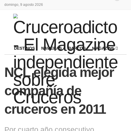
domingo, 9 agosto 2026
DESTINOS
NAVIERAS
BARCOS
MAGAZINE
NCL elegida mejor
compañía de
cruceros en 2011
Por cuarto año consecutivo