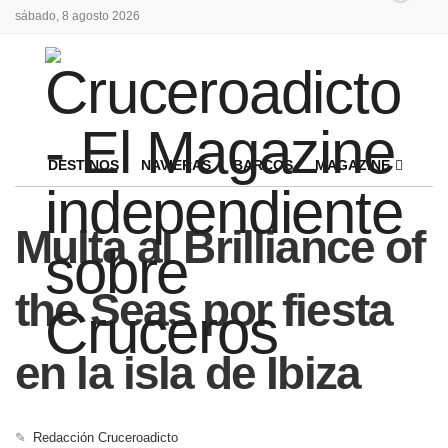
sábado, 8 agosto 2026
DESTINOS
NAVIERAS
BARCOS
MAGAZINE
Multa al Brilliance of
the Seas por fiesta
en la isla de Ibiza
✎
Redacción Cruceroadicto