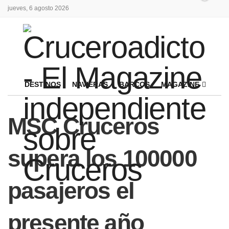
jueves, 6 agosto 2026
DESTINOS
NAVIERAS
BARCOS
MAGAZINE
MSC Cruceros
supera los 100000
pasajeros el
presente año