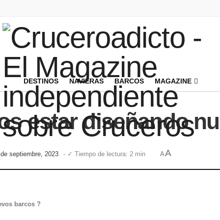
DESTINOS
NAVIERAS
BARCOS
MAGAZINE
os estar diseñando n
A
 de septiembre, 2023
- ✓ Tiempo de lectura: 2 min
A
evos barcos ?