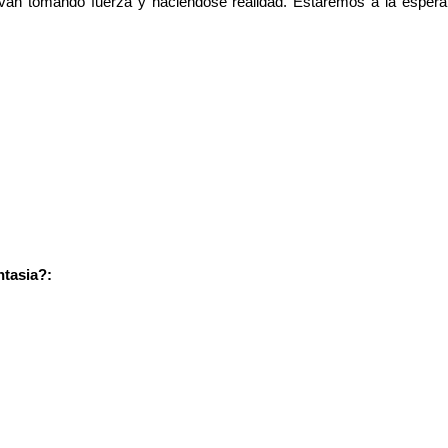
ta van tomando fuerza y haciendose realidad. Estaremos a la esper
ntasia?: