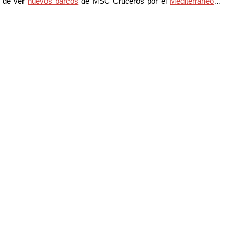
a de ver
nuevos barcos
de MSC Cruceros por el
Mediterráneo
…