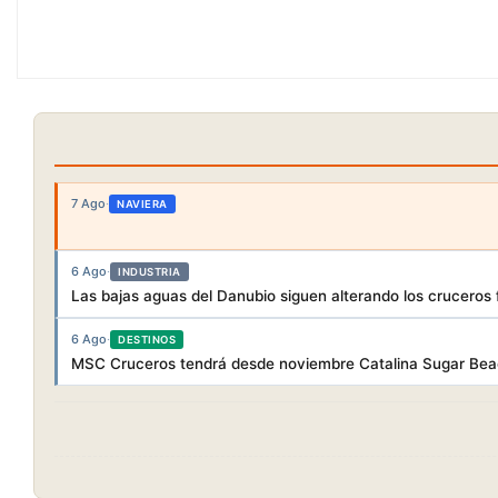
7 Ago
·
NAVIERA
6 Ago
·
INDUSTRIA
Las bajas aguas del Danubio siguen alterando los cruceros f
6 Ago
·
DESTINOS
MSC Cruceros tendrá desde noviembre Catalina Sugar Beac