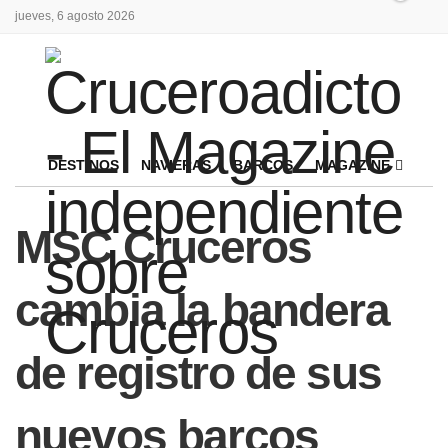
jueves, 6 agosto 2026
DESTINOS
NAVIERAS
BARCOS
MAGAZINE
MSC Cruceros
cambia la bandera
de registro de sus
nuevos barcos