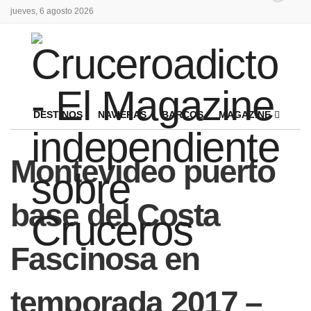
jueves, 6 agosto 2026
DESTINOS
NAVIERAS
BARCOS
MAGAZINE
Montevideo puerto
base del Costa
Fascinosa en
temporada 2017 –