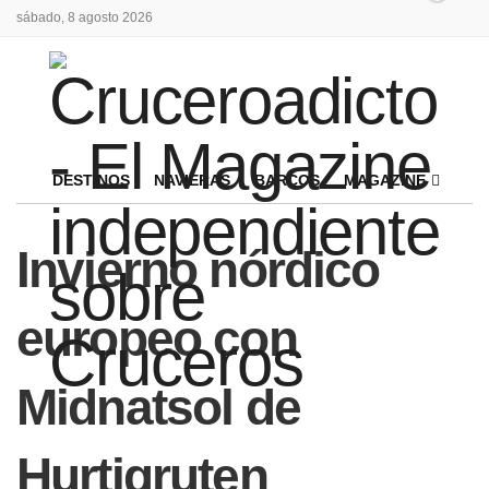
sábado, 8 agosto 2026
DESTINOS
NAVIERAS
BARCOS
MAGAZINE
Invierno nórdico
europeo con
Midnatsol de
Hurtigruten