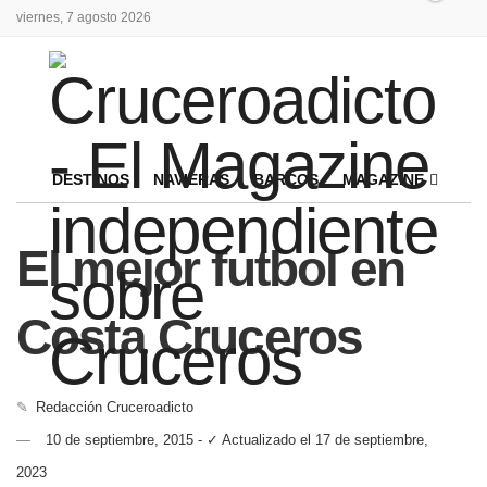
viernes, 7 agosto 2026
DESTINOS
NAVIERAS
BARCOS
MAGAZINE
El mejor futbol en
Costa Cruceros
✎
Redacción Cruceroadicto
10 de septiembre, 2015 - ✓ Actualizado el 17 de septiembre,
2023