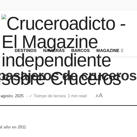
DESTINOS
NAVIERAS
BARCOS
MAGAZINE
 pasajeros de cruceros
A
e agosto, 2025
- ✓ Tiempo de lectura: 1 min read
A
al año en 2011