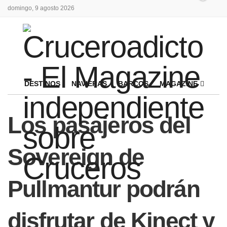
domingo, 9 agosto 2026
DESTINOS
NAVIERAS
BARCOS
MAGAZINE
Los pasajeros del
Sovereign de
Pullmantur podrán
disfrutar de Kinect y