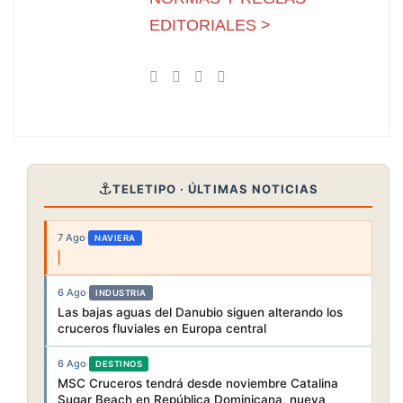
EDITORIALES >
⚓
TELETIPO · ÚLTIMAS NOTICIAS
7 Ago
·
NAVIERA
6 Ago
·
INDUSTRIA
Las bajas aguas del Danubio siguen alterando los
cruceros fluviales en Europa central
6 Ago
·
DESTINOS
MSC Cruceros tendrá desde noviembre Catalina
Sugar Beach en República Dominicana, nueva