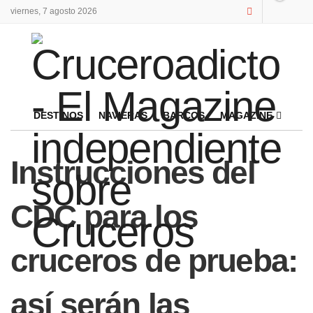
viernes, 7 agosto 2026
DESTINOS
NAVIERAS
BARCOS
MAGAZINE
Instrucciones del
CDC para los
cruceros de prueba:
así serán las