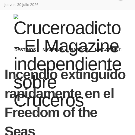
jueves, 30 julio 2026
DESTINOS
NAVIERAS
BARCOS
MAGAZINE
Incendio extinguido
rapidamente en el
Freedom of the
Seas