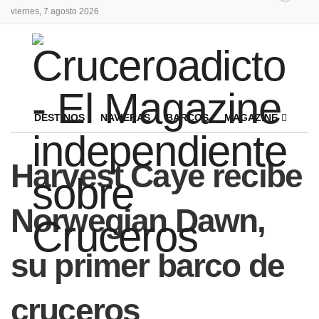
viernes, 7 agosto 2026
DESTINOS
NAVIERAS
BARCOS
MAGAZINE
Harvest Caye recibe
Norwegian Dawn,
su primer barco de
cruceros