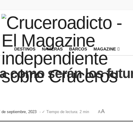
DESTINOS
NAVIERAS
BARCOS
MAGAZINE
la como serán los fut
A
7 de septiembre, 2023
- ✓ Tiempo de lectura: 2 min
A