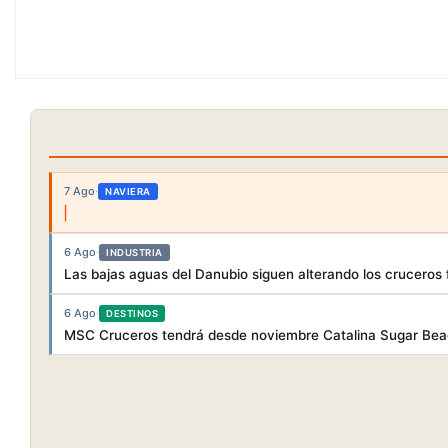
7 Ago
·
NAVIERA
6 Ago
·
INDUSTRIA
Las bajas aguas del Danubio siguen alterando los cruceros f
6 Ago
·
DESTINOS
MSC Cruceros tendrá desde noviembre Catalina Sugar Beac