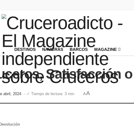
DESTINOS
NAVIERAS
BARCOS
MAGAZINE
uceros, Satisfacción 
A
e abril, 2024
- ✓ Tiempo de lectura: 3 min
A
 Devolución