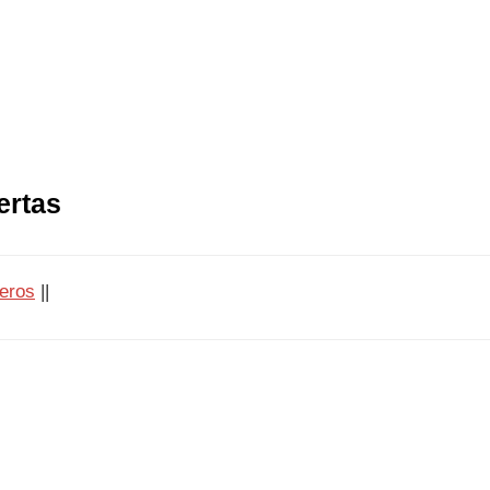
ertas
eros
||