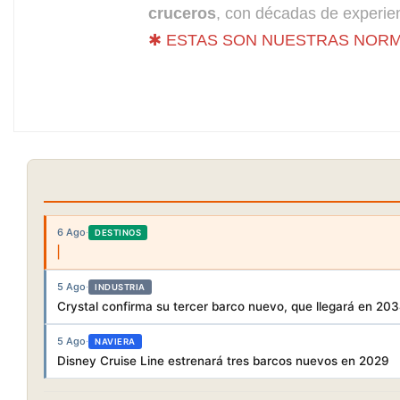
cruceros
, con décadas de experien
✱ ESTAS SON NUESTRAS NORM
6 Ago
·
DESTINOS
5 Ago
·
INDUSTRIA
Crystal confirma su tercer barco nuevo, que llegará en 20
5 Ago
·
NAVIERA
Disney Cruise Line estrenará tres barcos nuevos en 2029