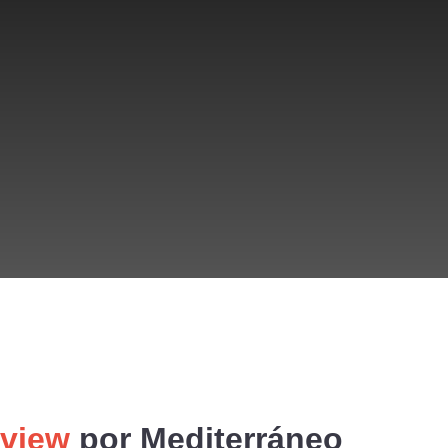
aview
por
Mediterráneo