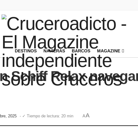
DESTINOS
NAVIERAS
BARCOS
MAGAZINE
in Schiff Relax navega
A
mbre, 2025
- ✓ Tiempo de lectura: 20 min
A