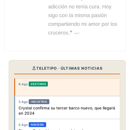
adicción no tenía cura. Hoy
sigo con la misma pasión
compartiendo mi amor por los
cruceros.❞ —
⚓
TELETIPO · ÚLTIMAS NOTICIAS
6 Ago
·
DESTINOS
5 Ago
·
INDUSTRIA
Crystal confirma su tercer barco nuevo, que llegará
en 2034
5 Ago
·
NAVIERA