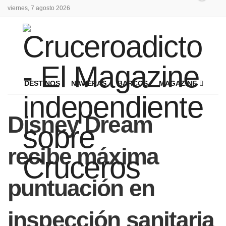
viernes, 7 agosto 2026
DESTINOS
NAVIERAS
BARCOS
MAGAZINE
Disney Dream
recibe máxima
puntuación en
inspección sanitaria