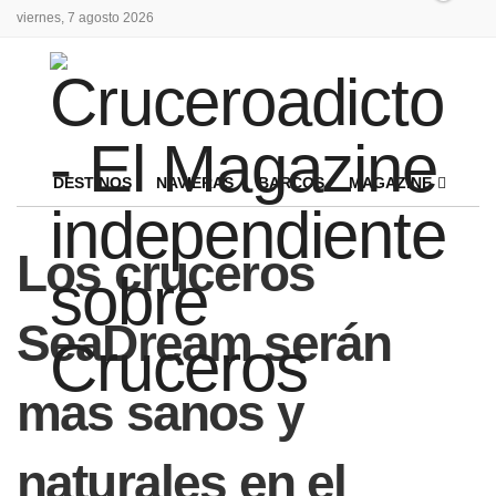
viernes, 7 agosto 2026
DESTINOS
NAVIERAS
BARCOS
MAGAZINE
Los cruceros
SeaDream serán
mas sanos y
naturales en el