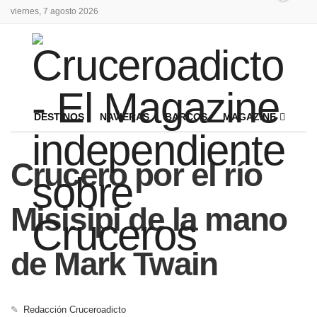
viernes, 7 agosto 2026
DESTINOS
NAVIERAS
BARCOS
MAGAZINE
Crucero por el río
Misisipi de la mano
de Mark Twain
✎
Redacción Cruceroadicto