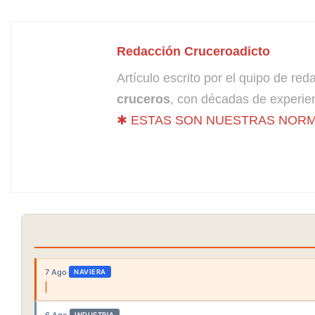
Redacción Cruceroadicto
Artículo escrito por el quipo de re
cruceros
, con décadas de experien
✱ ESTAS SON NUESTRAS NORM
7 Ago
·
NAVIERA
6 Ago
·
INDUSTRIA