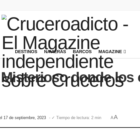
DESTINOS
NAVIERAS
BARCOS
MAGAZINE
Misterioso donde los 
A
el 17 de septiembre, 2023
- ✓ Tiempo de lectura: 2 min
A