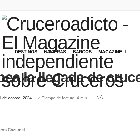
DESTINOS
NAVIERAS
BARCOS
MAGAZINE
lpea la llegada de cru
A
1 de agosto, 2024
- ✓ Tiempo de lectura: 4 min
A
ceros Cozumel