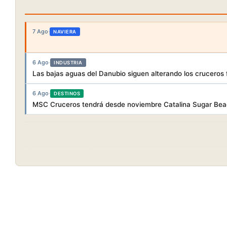
7 Ago
·
NAVIERA
6 Ago
·
INDUSTRIA
Las bajas aguas del Danubio siguen alterando los cruceros f
6 Ago
·
DESTINOS
MSC Cruceros tendrá desde noviembre Catalina Sugar Beac