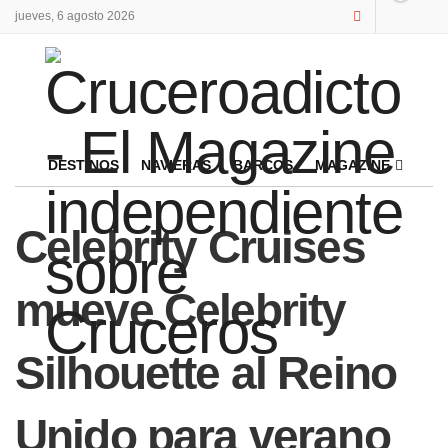
jueves, 6 agosto 2026
DESTINOS
NAVIERAS
BARCOS
MAGAZINE
Celebrity Cruises
mueve Celebrity
Silhouette al Reino
Unido para verano