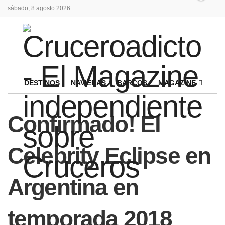
sábado, 8 agosto 2026
DESTINOS
NAVIERAS
BARCOS
MAGAZINE
Confirmado! El
Celebrity Eclipse en
Argentina en
temporada 2018