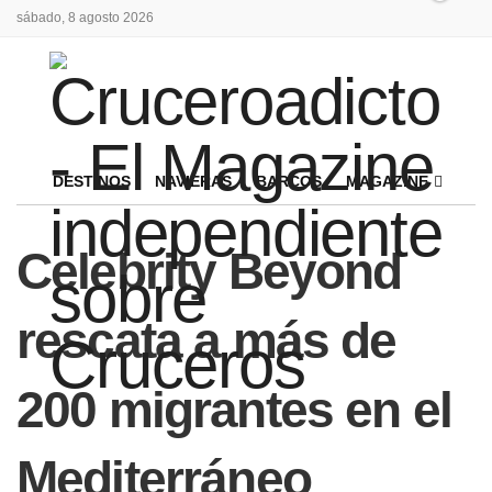
sábado, 8 agosto 2026
DESTINOS
NAVIERAS
BARCOS
MAGAZINE
Celebrity Beyond
rescata a más de
200 migrantes en el
Mediterráneo