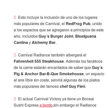
Esto incluye la inclusión de uno de los lugares
más populares de Carnival, el
RedFrog Pub
, unido
a los espacios que se agregaron a principios de este
año, incluidos
Guy´s Burger Joint
,
BlueIguana
Cantina
y
Alchemy Bar
.
Carnival Radiance también albergará el
Fahrenheit 555 Steakhouse
. Además los fanáticos
de la carne estarán encantados de saber que
Guy´s
Pig & Anchor Bar-B-Que Smokehouse
, un espacio
al aire libre sin coste, servirá algunas de los platos
más populares del famoso
chef Guy Fieri
.
El actual Carnival Victory ya tiene un Bonsai
Sushi Express
a bordo
,sin embargo el Radiance