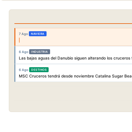
7 Ago
·
NAVIERA
6 Ago
·
INDUSTRIA
Las bajas aguas del Danubio siguen alterando los cruceros f
6 Ago
·
DESTINOS
MSC Cruceros tendrá desde noviembre Catalina Sugar Beac