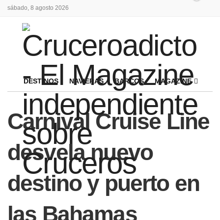
sábado, 8 agosto 2026
DESTINOS
NAVIERAS
BARCOS
MAGAZINE
Carnival Cruise Line
desvela nuevo
destino y puerto en
las Bahamas