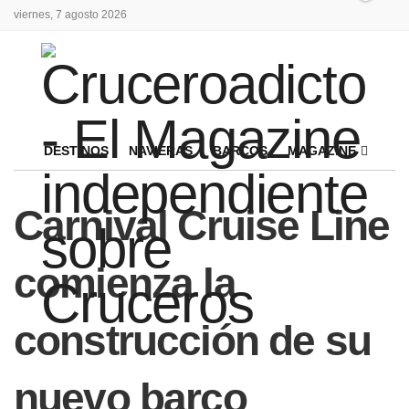
viernes, 7 agosto 2026
DESTINOS
NAVIERAS
BARCOS
MAGAZINE
Carnival Cruise Line
comienza la
construcción de su
nuevo barco