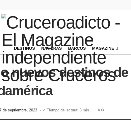
DESTINOS
NAVIERAS
BARCOS
MAGAZINE
lo nuevos destinos de
damérica
A
17 de septiembre, 2023
- ✓ Tiempo de lectura: 3 min
A