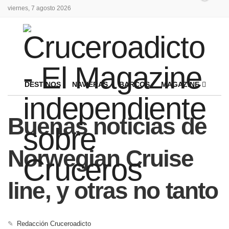
viernes, 7 agosto 2026
DESTINOS
NAVIERAS
BARCOS
MAGAZINE
Buenas noticias de
Norwegian Cruise
line, y otras no tanto
✎
Redacción Cruceroadicto