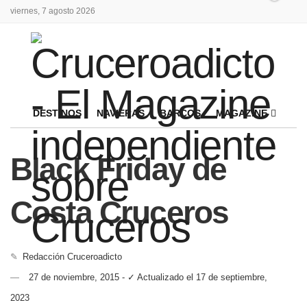
viernes, 7 agosto 2026
DESTINOS
NAVIERAS
BARCOS
MAGAZINE
Black Friday de
Costa Cruceros
✎
Redacción Cruceroadicto
27 de noviembre, 2015 - ✓ Actualizado el 17 de septiembre,
2023