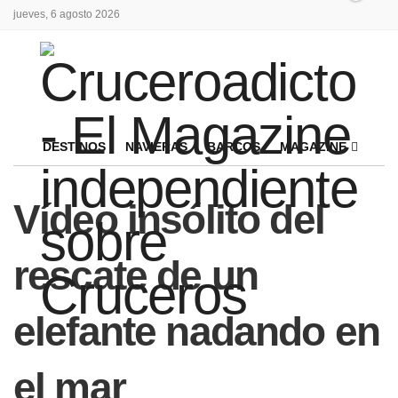
jueves, 6 agosto 2026
DESTINOS
NAVIERAS
BARCOS
MAGAZINE
Vídeo insólito del
rescate de un
elefante nadando en
el mar