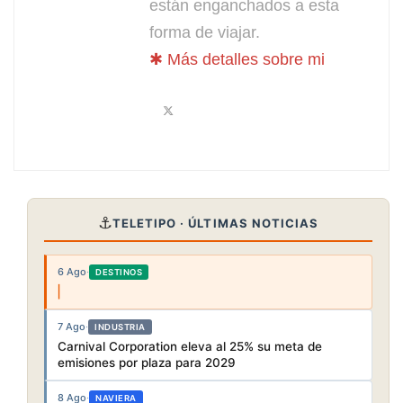
están enganchados a esta
forma de viajar.
✱ Más detalles sobre mi
⚓
TELETIPO · ÚLTIMAS NOTICIAS
6 Ago
·
DESTINOS
7 Ago
·
INDUSTRIA
Carnival Corporation eleva al 25% su meta de
emisiones por plaza para 2029
8 Ago
·
NAVIERA