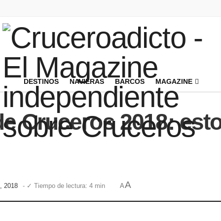
DESTINOS
NAVIERAS
BARCOS
MAGAZINE
e Cruceros 2018: esto
A
o, 2018
- ✓ Tiempo de lectura: 4 min
A