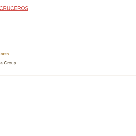
 CRUCEROS
dores
ia Group