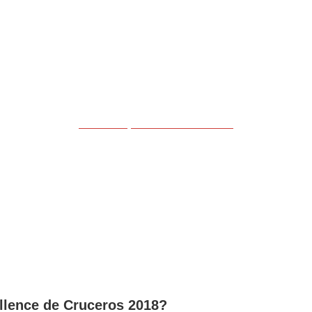
CLICK Aqui
… únete al CLUB!
ellence de Cruceros 2018?