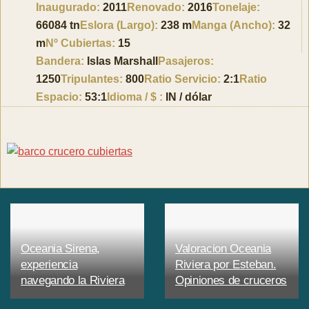
Inaugurado:
2011
Renovado:
2016
Tonelaje:
66084 tn
Eslora (Largo):
238 m
Manga (Ancho):
32
m
Nº Cubiertas:
15
Bandera:
Islas Marshall
Pasajeros:
1250
Tripulantes:
800
Ratio Servicio:
2:1
Ratio
Espacio:
53:1
Idioma / $ :
IN / dólar
Oceania Sirena,
Valoracion Oceania
experiencia
Riviera por Esteban.
navegando la Riviera
Opiniones de cruceros