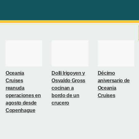
Oceania
Dolli Irigoyen y
Décimo
Cruises
Osvaldo Gross
aniversario de
reanuda
cocinan a
Oceania
operaciones en
bordo de un
Cruises
agosto desde
crucero
Copenhague