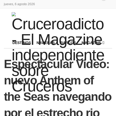
jueves, 6 agosto 2026
DESTINOS
NAVIERAS
BARCOS
MAGAZINE
Espectacular Video:
nuevo Anthem of
the Seas navegando
por el estrecho rio