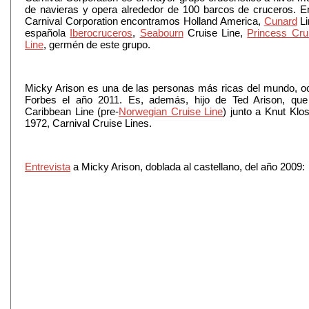
de navieras y opera alrededor de 100 barcos de cruceros. E
Carnival Corporation encontramos Holland America,
Cunard
Li
española
Iberocruceros
,
Seabourn
Cruise Line,
Princess Cru
Line
, germén de este grupo.
Micky Arison es una de las personas más ricas del mundo, oc
Forbes el año 2011. Es, además, hijo de Ted Arison, qu
Caribbean Line (pre-
Norwegian Cruise Line
) junto a Knut Klo
1972, Carnival Cruise Lines.
Entrevista
a Micky Arison, doblada al castellano, del año 2009: