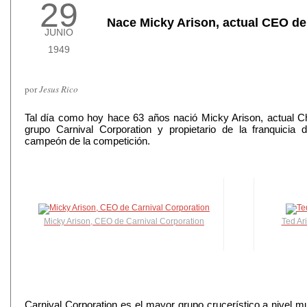
29
Nace Micky Arison, actual CEO de
JUNIO
1949
por
Jesus Rico
Tal día como hoy hace 63 años nació Micky Arison, actual Ch
grupo Carnival Corporation y propietario de la franquici
campeón de la competición.
Micky Arison, CEO de Carnival Corporation
Ted Ar
Carnival Corporation es el mayor grupo crucerístico a nivel m