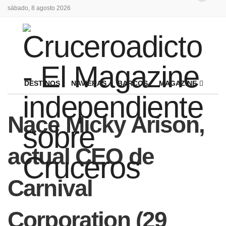
sábado, 8 agosto 2026
DESTINOS
NAVIERAS
BARCOS
MAGAZINE
Nace Micky Arison,
actual CEO de
Carnival
Corporation (29