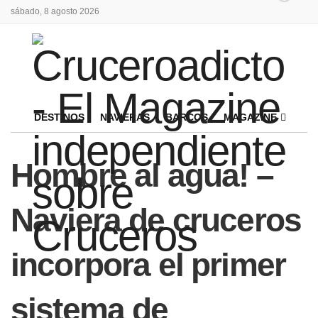
sábado, 8 agosto 2026
DESTINOS
NAVIERAS
BARCOS
MAGAZINE
Hombre al agua! –
Naviera de cruceros
incorpora el primer
sistema de