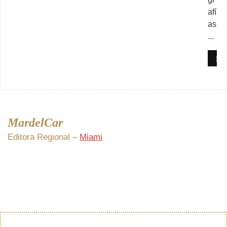
afí
as
...
SE
MardelCar
Editora Regional –
Miami