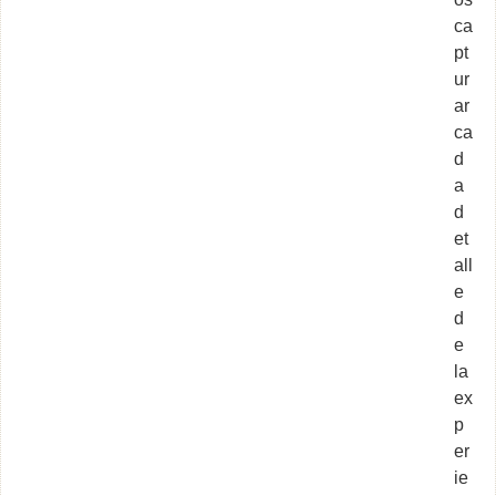
ca
pt
ur
ar
ca
d
a
d
et
all
e
d
e
la
ex
p
er
ie