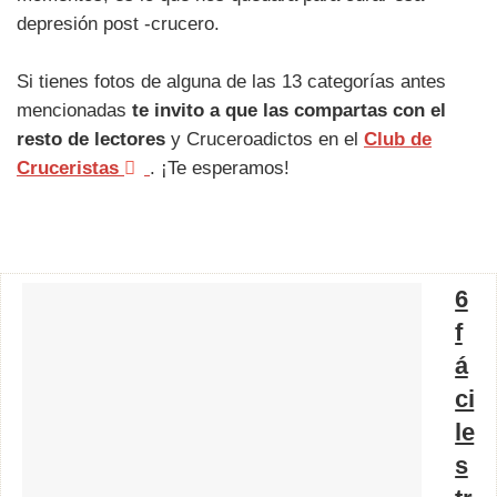
depresión post -crucero.
Si tienes fotos de alguna de las 13 categorías antes
mencionadas
te invito a que las compartas con el
resto de lectores
y Cruceroadictos en el
Club de
Cruceristas
. ¡Te esperamos!
6
f
á
ci
le
s