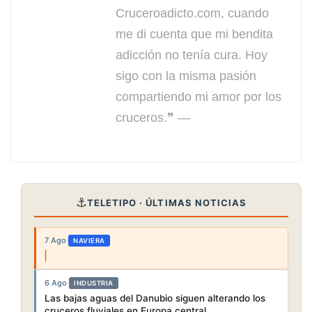
Cruceroadicto.com, cuando
me di cuenta que mi bendita
adicción no tenía cura. Hoy
sigo con la misma pasión
compartiendo mi amor por los
cruceros.❞ —
⚓
TELETIPO · ÚLTIMAS NOTICIAS
7 Ago
·
NAVIERA
6 Ago
·
INDUSTRIA
Las bajas aguas del Danubio siguen alterando los
cruceros fluviales en Europa central