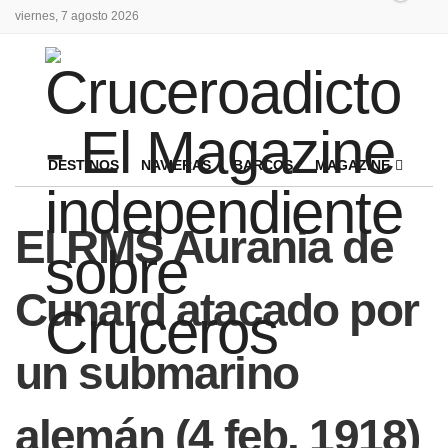
viernes, 7 agosto 2026
DESTINOS
NAVIERAS
BARCOS
MAGAZINE
El RMS Aurania de
Cunard atacado por
un submarino
alemán (4 feb. 1918)