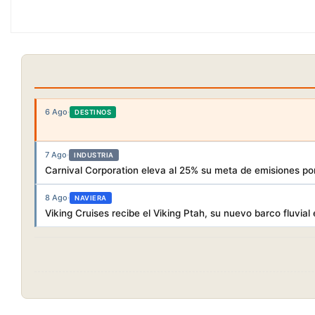
6 Ago
·
DESTINOS
7 Ago
·
INDUSTRIA
Carnival Corporation eleva al 25% su meta de emisiones po
8 Ago
·
NAVIERA
Viking Cruises recibe el Viking Ptah, su nuevo barco fluvial 