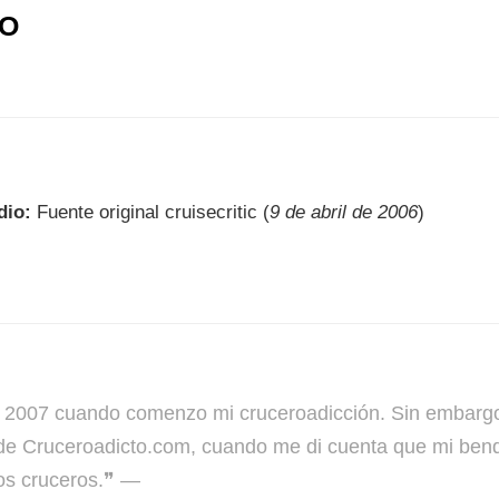
IO
dio:
Fuente original cruisecritic (
9 de abril de 2006
)
7 cuando comenzo mi cruceroadicción. Sin embargo no
de Cruceroadicto.com, cuando me di cuenta que mi bendi
os cruceros.❞ —