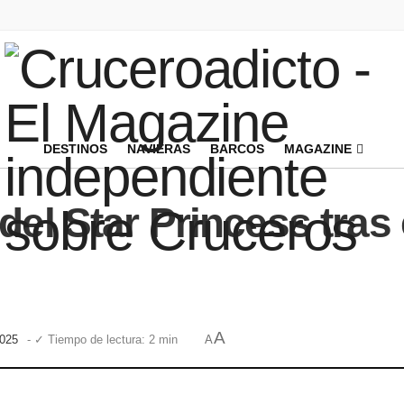
DESTINOS
NAVIERAS
BARCOS
MAGAZINE
el Star Princess tras e
A
2025
- ✓ Tiempo de lectura: 2 min
A